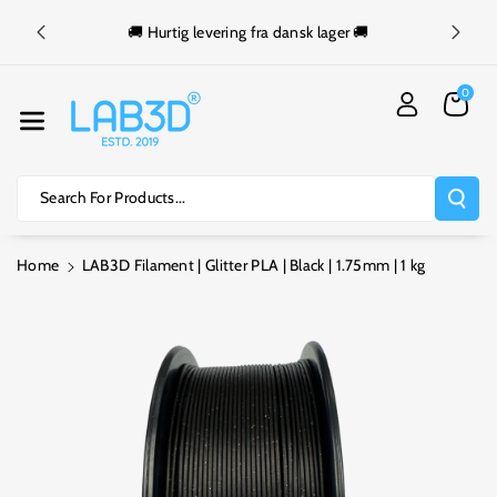
Skip To Cont
r 499 kr.
Ent
🚚 Hurtig levering fra dansk lager 🚚
⏰ Best
0
Search For Products...
Home
LAB3D Filament | Glitter PLA | Black | 1.75mm | 1 kg
Skip To
Product
Information