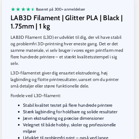
★
★
★
★
★
Baseret på 300+ anmeldelser
LAB3D Filament | Glitter PLA | Black |
1.75mm | 1 kg
LAB3D Filament (L3D) er udviklet til dig, der vil have stabil
og problemfri 3D-printning hver eneste gang. Det er det
samme materiale, vi selv bruger i vores egen printfarm med
flere hundrede printere – et stærkt kvalitetsstempel i sig
selv.
L3D-filamentet giver dig ensartet ekstrudering, høj
lagbinding og flotte printresultater, uanset om du printer
små detaljer eller større funktionelle dele.
Fordele ved L3D-filament:
Stabil kvalitet testet på flere hundrede printere
Stærk lagbinding for holdbare og solide resultater
Jævn ekstrudering og præcise dimensioner
Velegnet til både hobby, skoler og professionelle
miljøer
Udviklet til problemfri print – også ved lange