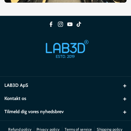
F
I
Y
T
a
n
o
i
c
s
u
k
e
t
T
T
b
a
u
o
o
g
b
k
o
r
e
k
a
LAB3D ApS
m
CVR: 40 31 22 50
Kontakt os
CVRP-nr: 10 24 56 79 33
Skibbroen 4 2.sal 6200 Aabenraa Danmark
Tilmeld dig vores nyhedsbrev
NACE-brancde: 222900
+45 21 99 03 07
Skibbroen 4 2.sal,
Få eksklusive nyhedsbrevstilbud før alle andre – og vær den første
Shop@lab3d.dk
til at høre om kampagner og rabatter.
6200 Aabenraa
Refund policy
Privacy policy
Terms of service
Shipping policy