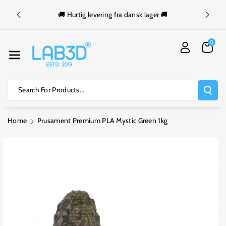
Skip To Cont
Ent
🚚 Hurtig levering fra dansk lager 🚚
⏰ Bestil før kl. 1
0
Search For Products...
Home
Prusament Premium PLA Mystic Green 1kg
Skip To
Product
Information