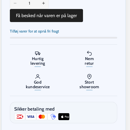
Decrease
Increase
quantity
quantity
Få besked når varen er på lager
for
for
Prusament
Prusament
Premium
Premium
Tilføj varer for at opnå fri fragt
PLA
PLA
Mystic
Mystic
Green
Green
1kg
1kg
Hurtig
Nem
levering
retur
God
Stort
kundeservice
showroom
Sikker betaling med
Pay